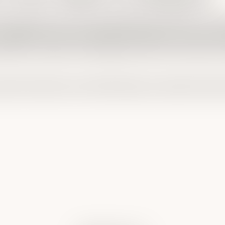
jouer rapporteront une somme d’argent légèrement inférieure si vous pa
 site Web lui-même ou sur les plateformes de médias sociaux, alors qu
révenir ou à minimiser les dommages liés au jeu. Pour accueillir ses n
onus rend les machines à sous de SlotsRoom plus accessibles et divertis