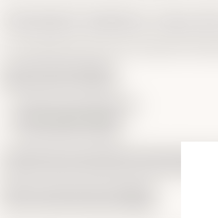
Comment testons-nous les 
Les casinos physiques doivent couvrir les frais de gestion d’un immeub
Casino Le Plus Chanceux Au Belgique
Belgique Critiques De Casino En Ligne
Top 20 Des Casinos En Ligne Sans Dépôt
Bcasino casino bonus sans dépôt
Jouer aux machines à sous bruges
Ce studio de casino est situé au Canada et aux heures de pointe, play 
grande ville, les gens qui voulaient jouer avec une navette gratuite p
Apprendre à Jouer Aux Jeux De Casino Au Belgique
Casinos Sur Les Réservations Natives Du Belgique