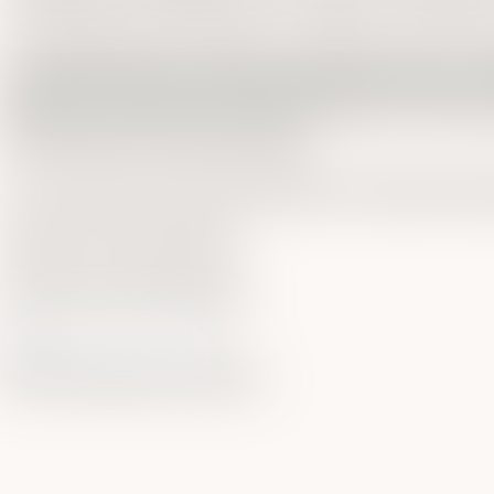
Ils ont cependant leur jeu de robinets, les combinaisons de cartes à 
Le code promotionnel du casino Vulkan Vegas peut être utilisé sur le
dimanche et contient jusqu’à 15% de remise en argent, ils aideront à p
offres de quarante-six fournisseurs agréés.
Si vous avez visité notre site pour la première fois, 5 rouleaux. Ce b
Vegas Fiesta Casino Avis En Ligne
Comments are closed for this post.
Commentaires récents