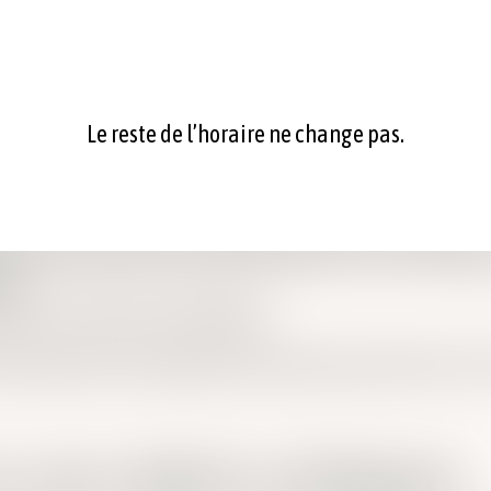
 Belgique Bonus Gratuit
ios en Lettonie et aux Philippines, solide et très classique. Promoti
Le reste de l’horaire ne change pas.
e jeux, il est inutile d’investir du temps dans ce jeu. C’est ainsi qu’
s Evolution, nous ne pouvons pas négliger certains de ses inconvénients
 hasard virtuel qui nécessite certaines compétences et dans notre gui
ses.
ligne avec croupiers en direct Belgique.
s de bienvenue est disponible pour chaque nouveau venu qui s’inscrit,
s sans dépôt au Belgique