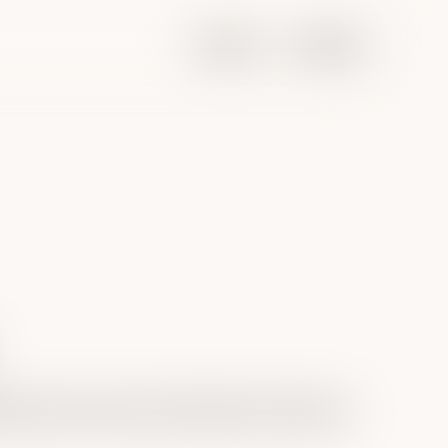
FACEBOOK
INSTAGRAM
lheureusement, ainsi que des multiplicateurs élevés pour