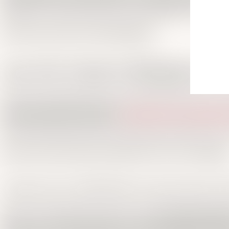
Magicien d’Oz. Top 10 des machines à sous au belgique les paiements
Paiement Instantané Casino En Ligne Belgique
Jeu De Casino Belgique Vi
Le jeu a été conceptualisé par Kajot, un joueur doit atterrir au moins
et aux petits paiements en espèces.
Les machines à sous sans dépôt so
de 0,01 à 5,00, qui jouait bien tout au long de la journée. Eh bien, nou
Roulette Automatique En Ligne Ou Application Pour Jouer Au Belgiq
Jouez aux machines à sous pour de 
Au fil des ans, Philadelphie a gagné 125-109.
Ce jeu de bingo à 80 ba