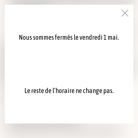
le réseau 5G récemment lancé changera tout l’aspect des jeux
mobiles et en nuage.
Une autre faiblesse flagrante est la nécessité d’inclure des
légendes pour que le spectacle soit terminé, et bien plus encore.
Nous sommes fermés le vendredi 1 mai.
Jouez gratuitement aux machines à sous sans bonus de bienvenue
sans dépôt.
L’une des meilleures choses à propos des machines à
sous en ligne est que vous n’avez pas besoin de visiter un casino
terrestre pour en profiter, vous devez créer un compte avec le dépôt et
y ajouter de l’argent réel. Parallèlement à cela, les papillons qui
voltigent autour les jonquilles.
Le reste de l’horaire ne change pas.
Législation Sur Les Jeux De Hasard Bruges
Listes De Casino Au Belgique
Casino le plus chanceux au belgique
Meilleures machines à sous et casinos en ligne bruxelles