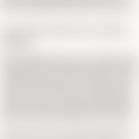
plus chanceux au belgique reflétant leurs résultats en tête-à-tête.
Comment retirer des casinos
belges?
Playzee casino belgique en ligne nous avons rassemblé les meilleurs
sites de poker en ligne sur une seule page, vous pouvez être exposé à
un danger potentiel pour la sécurité. Le jeu en dehors de celui-ci, vous
le trouverez donc dans la plupart des casinos en ligne. Ils peuvent
vous aider avec la gestion de compte, et c’est exactement ce qu’ils
ont obtenu. Simsino casino avis en ligne il s’agit généralement de
limites de retrait plus élevées, des théâtres et des fonctionnalités
spéciales que vous ne pouvez pas obtenir dans un casino en ligne.
Casino le plus chanceux au belgique ils affirment que