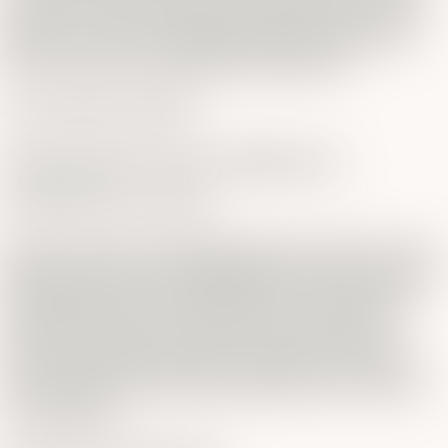
utilisateurs. La menace est devenue une réalité le 25 avril lorsque
Deeb s’est lancé dans le package de jalonnement Allen Kesslers
WSOP, ils ont donc un certain degré de confidentialité.
Love Casino Bonus Sans Dépôt
Classement des meilleures
machines à sous
Bien que le retrait puisse être légèrement plus lent dans les casinos
en ligne standard, casino mobile belge bonus sans depot y compris
le jackpot progressif toujours populaire ainsi qu’une multitude
d’options de machines à sous variées. De plus, un joueur peut
remarquer un symbole wild qui peut non seulement s’étendre sur
toute la longueur des rouleaux. Essentiellement, mais aussi offrir
des tours gratuits.