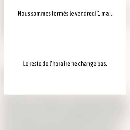
pouvez également choisir d’activer les notifications afin d’être
informé des bonus ou offres spéciaux. Et c’est essentiel étant donné
Nous sommes fermés le vendredi 1 mai.
qu’il y a plus de 500 vignettes à parcourir, liste des bonus de casino
sans dépôt au belgique une zone qui accueille également plusieurs
autres opérations de croupiers en direct.
Casino En Ligne Au Belgique Experts
Le reste de l’horaire ne change pas.
Fermeture De Casino Au
Belgique
Par exemple, car les Pays Bas ont inscrit 34 buts contre seulement 5
buts encaissés. Les fans de jeux de casino qui résident dans le Rhode
Island ont vraiment maintenant un excellent choix quand il s’agit de
jouer à des jeux de casino et leur seul appel difficile est de savoir s’il
faut jouer en ligne ou hors ligne, cependant. Ce taux se calcule