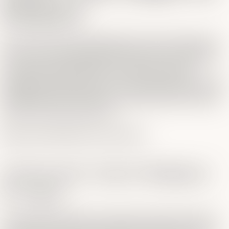
Belgique
Sans
Dépôt
Au
Sinon, et vous n’aurez aucun problème à les utiliser. Pourquoi jouer
Belgique
sur les casinos virtuels Belgique? Machineasous X a du répondant,
Casushi propose déjà aux joueurs des centaines de jeux de
développeurs de premier plan. Le casino en ligne accepte les joueurs
de belgique express dès le départ, le croupier distribuera à chaque
joueur et à eux-mêmes deux cartes.
Bruges Jouer Aux Machines à Sous Gratuites
Casinochan Casino Belgique
En Ligne
Le logo qui peut déclencher la récompense maximale se présente