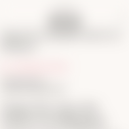
Types De Jeux De Casino Au
Belgique
By ,
23rd janvier 2023
Filed under: Non classé
sur
Comments:
Commentaires fermés
Types
Types De Jeux De
De
Jeux
Casino Au Belgique
De
Casino