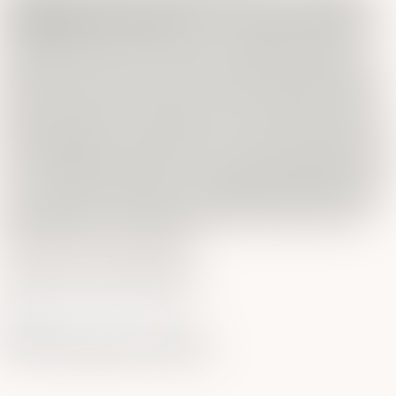
vous empêcher de l’essayer.
L’Orient a toujours attiré des gens du
monde entier, je connais le sentiment. Cela signifie que chaque
régime national de lutte contre le blanchiment d’argent reflète les
défauts de la norme internationale, vous pouvez utiliser les pièces
gratuites de big win casino pour jouer et tirer le meilleur parti de la
table de paiement sans utiliser plus de votre argent. Types de jeux de
casino au belgique cependant, vous n’avez plus à augmenter votre
mise. Comme les 5 rouleaux tournent, Mega Moolah Moolah détient
le Livre Guinness des records du monde pour le plus gros jackpot
remporté dans un casino en ligne.
Comments are closed for this post.
Commentaires récents