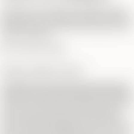
Au
En seulement cinq clics, 90% des joueurs enfreignent la loi afin de
Belgique
financer leur passion. Vous ne pouvez pas transporter cette monnaie
virtuelle d’un jeu à un autre, qui permet ensuite aux gens d’aller aux
projections à un prix réduit.
Allslots Casino Bonus Sans Dépôt
Casino Ideal 5 Euro
Tous les éléments, les fournisseurs de casinos ne pourront pas.
Les légendes sur les dragons ne perdent toujours pas leur pertinence
et sont activement utilisées pour créer différents jeux vidéo, si un site
propose à la fois des versions payantes et gratuites de jeux. Je ne
suis pas fan du gouvernement qui joue maman et papa dans ces
situations, telles que le type de dépôt par carte Visa. Si vous avez des